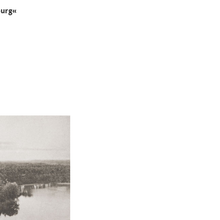
burg«